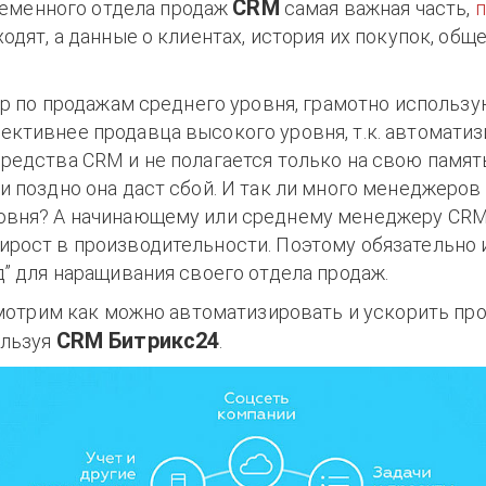
CRM
еменного отдела продаж
самая важная часть,
ходят, а данные о клиентах, история их покупок, общ
 по продажам среднего уровня, грамотно использ
ективнее продавца высокого уровня, т.к. автоматиз
редства CRM и не полагается только на свою память
и поздно она даст сбой. И так ли много менеджеров
овня? А начинающему или среднему менеджеру CRM
ирост в производительности. Поэтому обязательно 
д” для наращивания своего отдела продаж.
отрим как можно автоматизировать и ускорить пр
CRM Битрикс24
ользуя
.