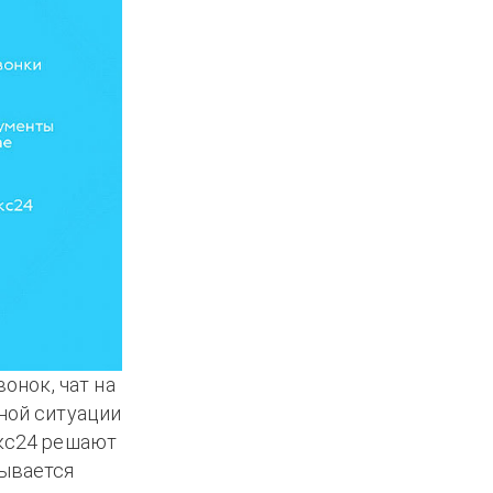
онок, чат на
чной ситуации
икс24 решают
зывается