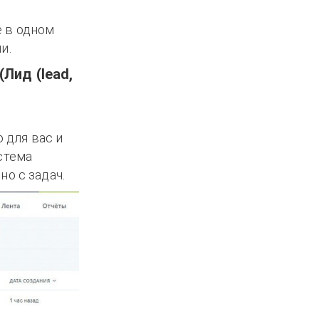
е в одном
и.
(Лид (lead,
 для вас и
стема
о с задач.