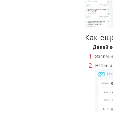
Как ещ
Делай вс
Заплани
Напиши