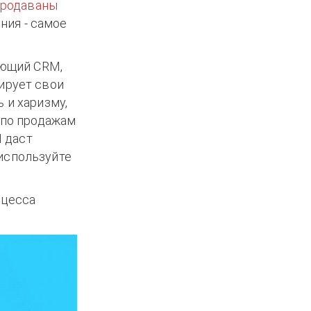
продаваны
ения - самое
ующий CRM,
ирует свои
 и харизму,
 по продажам
 даст
используйте
оцесса