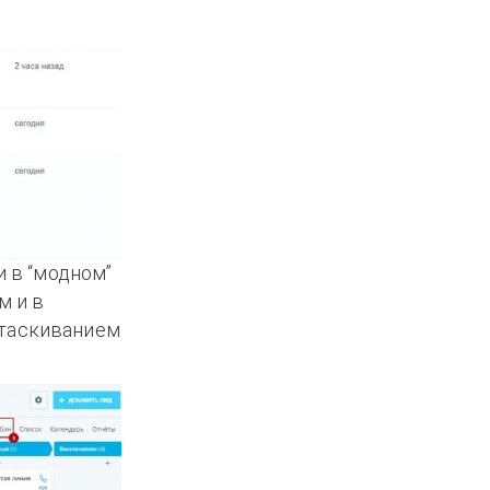
 в “модном”
м и в
етаскиванием