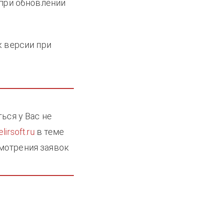
 при обновлении
к версии при
ься у Вас не
lirsoft.ru
в теме
мотрения заявок