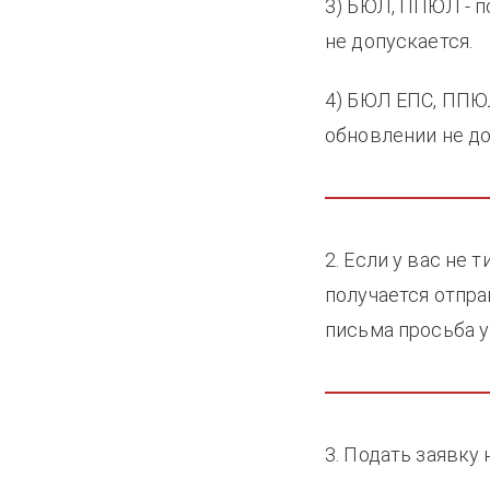
3) БЮЛ, ППЮЛ - п
не допускается.
4) БЮЛ ЕПС, ППЮЛ
обновлении не д
2. Если у вас не
получается отпр
письма просьба 
3. Подать заявку