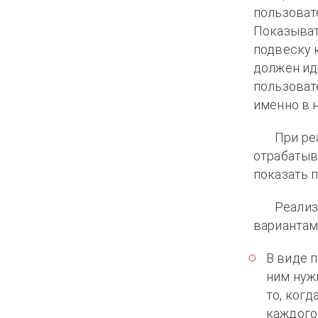
пользовате
Показыват
подвеску 
должен ид
пользоват
именно в 
При ре
отрабатыва
показать 
Реализ
вариантам
В виде 
ним нуж
то, когд
каждого