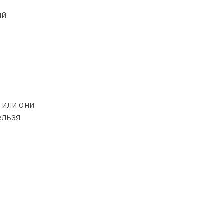
й.
 или они
ельзя