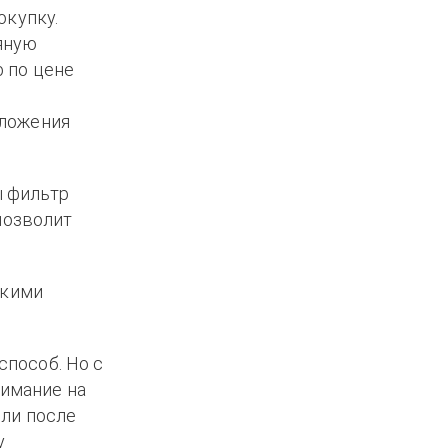
окупку.
яную
 по цене
дложения
ы фильтр
 позволит
ькими
способ. Но с
нимание на
сли после
у