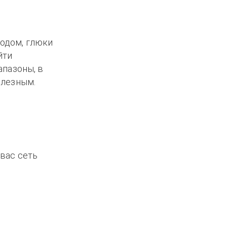
водом, глюки
йти
апазоны, в
олезным.
 вас сеть