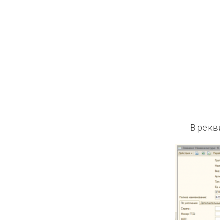
В рекв