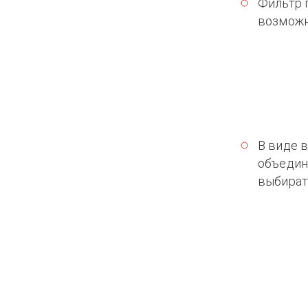
Фильтр 
возможн
В виде 
объедин
выбират