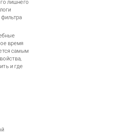
его лишнего
алоги
 фильтра
лебные
ное время
яется самым
войства,
ить и где
ой