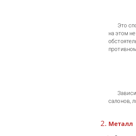
Это сп
на этом н
обстоятел
противном
Зависи
салонов, л
Металл