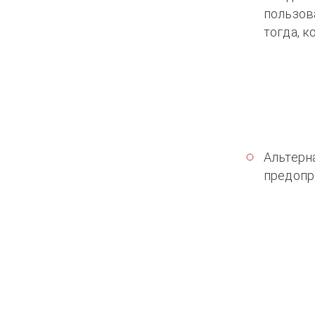
пользов
тогда, к
Альтерн
предопр