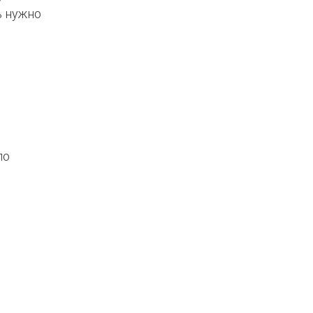
ь нужно
по